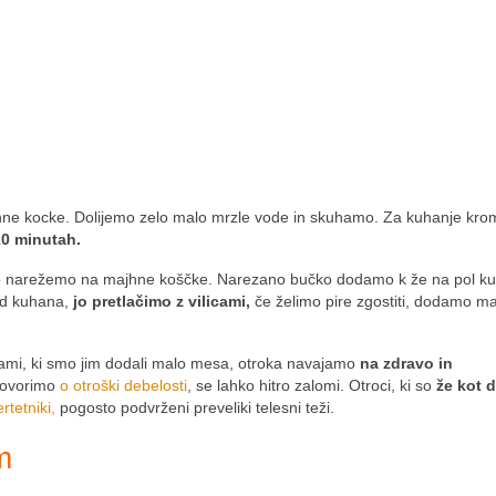
e kocke. Dolijemo zelo malo mrzle vode in skuhamo. Za kuhanje krom
0 minutah.
 jo narežemo na majhne koščke. Narezano bučko dodamo k že na pol 
ed kuhana,
jo pretlačimo z vilicami,
če želimo pire zgostiti, dodamo ma
icami, ki smo jim dodali malo mesa, otroka navajamo
na zdravo in
 govorimo
o otroški debelosti
, se lahko hitro zalomi. Otroci, ki so
že kot 
rtetniki,
pogosto podvrženi preveliki telesni teži.
m