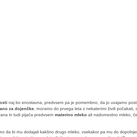
osti
naj bo enostavna, predvsem pa je pomembno, da jo uvajamo po
rano za dojenčke
, moramo do prvega leta z nekaterimi živili počakati, 
hrana in tudi pijača predvsem
materino mleko
ali nadomestno mleko, č
ljamo da bi mu dodajali kakšno drugo mleko, vsekakor pa mu do dopolnj