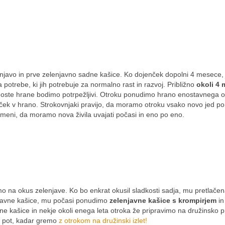
lenjavo in prve zelenjavno sadne kašice. Ko dojenček dopolni 4 mesece
otrebe, ki jih potrebuje za normalno rast in razvoj. Približno
okoli 4
oste hrane bodimo potrpežljivi. Otroku ponudimo hrano enostavnega 
ek v hrano. Strokovnjaki pravijo, da moramo otroku vsako novo jed po
meni, da moramo nova živila uvajati počasi in eno po eno.
o na okus zelenjave. Ko bo enkrat okusil sladkosti sadja, mu pretlače
njavne kašice, mu počasi ponudimo
zelenjavne kašice s krompirjem
in
ne kašice in nekje okoli enega leta otroka že pripravimo na družinsko 
a pot, kadar gremo
z otrokom na družinski izlet!