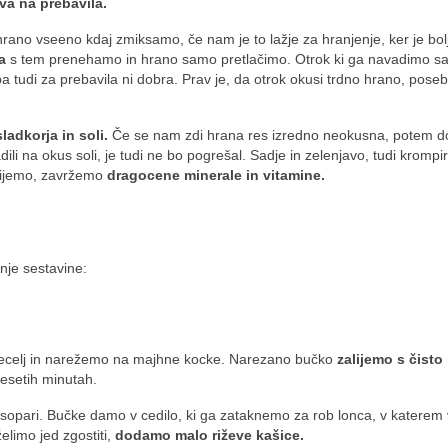
iva na prebavila.
ano vseeno kdaj zmiksamo, če nam je to lažje za hranjenje, ker je bol
a
s tem prenehamo in hrano samo pretlačimo. Otrok ki ga navadimo s
 tudi za prebavila ni dobra. Prav je, da otrok okusi trdno hrano, poseb
adkorja in soli.
Če se nam zdi hrana res izredno neokusna, potem 
i na okus soli, je tudi ne bo pogrešal. Sadje in zelenjavo, tudi krompir
odlijemo, zavržemo
dragocene minerale in vitamine.
nje sestavine:
ecelj in narežemo na majhne kocke. Narezano bučko
zalijemo s čisto
desetih minutah.
sopari. Bučke damo v cedilo, ki ga zataknemo za rob lonca, v katerem 
elimo jed zgostiti,
dodamo malo riževe kašice.