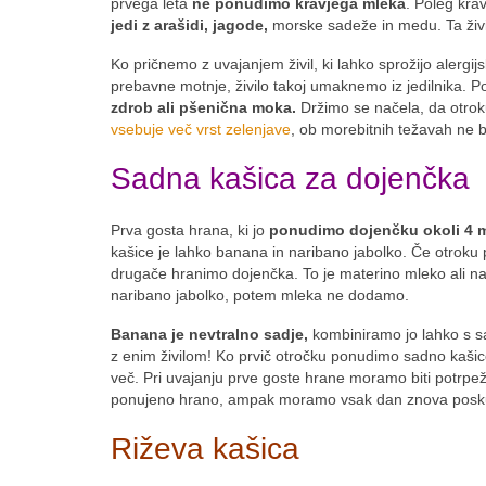
prvega leta
ne ponudimo kravjega mleka
. Poleg kra
jedi z arašidi, jagode,
morske sadeže in medu. Ta živi
Ko pričnemo z uvajanjem živil, ki lahko sprožijo alergij
prebavne motnje, živilo takoj umaknemo iz jedilnika. Pole
zdrob ali pšenična moka.
Držimo se načela, da otrok
vsebuje več vrst zelenjave
, ob morebitnih težavah ne bo
Sadna kašica za dojenčka
Prva gosta hrana, ki jo
ponudimo dojenčku okoli 4 
kašice je lahko banana in naribano jabolko. Če otroku 
drugače hranimo dojenčka. To je materino mleko ali 
naribano jabolko, potem mleka ne dodamo.
Banana je nevtralno sadje,
kombiniramo jo lahko s 
z enim živilom! Ko prvič otročku ponudimo sadno kaši
več. Pri uvajanju prve goste hrane moramo biti potrpežl
ponujeno hrano, ampak moramo vsak dan znova poskuša
Riževa kašica