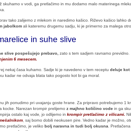
iž skuhamo v vodi, ga pretlačimo in mu dodamo malo materinega mleka
ka.
h prav tako zalijemo z mlekom in naredimo kašico. Riževo kašico lahko
im jabolkom
ali kateremu drugemu sadju, ki je primerno za malega otr
marelice in suhe slive
e slive pospešujejo prebavo,
zato s tem sadjem ravnamo previdno. 
njenim 6 mesecem.
prej nekaj časa kuhamo. Sadje ki je navedeno v tem receptu
deluje kot
oku kadar ne odvaja blata tako pogosto kot bi ga moral.
mu jih ponudimo pri uvajanju goste hrane. Za pripravo potrebujemo 1 kr
a kocke. Narezan krompir prelijemo
z majhno količino vode
in ga sk
pirja ostalo kaj vode, jo odlijemo in
krompir pretlačimo z vilicami.
Ni
 mešalnikom
, saj bomo dobili neokusen pire. Vedno kadar je možno, o
amo pretlačimo, je veliko
bolj naravna in tudi bolj okusna
. Pretlačena