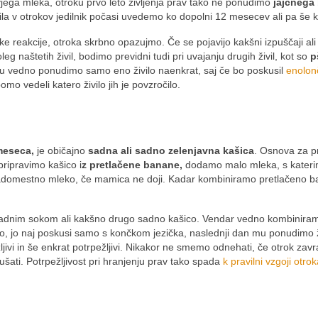
vjega mleka, otroku prvo leto življenja prav tako ne ponudimo
jajčnega 
la v otrokov jedilnik počasi uvedemo ko dopolni 12 mesecev ali pa še 
ske reakcije, otroka skrbno opazujmo. Če se pojavijo kakšni izpuščaji ali
g naštetih živil, bodimo previdni tudi pri uvajanju drugih živil, kot so
p
u vedno ponudimo samo eno živilo naenkrat, saj če bo poskusil
enolonč
mo vedeli katero živilo jih je povzročilo.
meseca,
je običajno
sadna ali sadno zelenjavna kašica
. Osnova za p
pripravimo kašico i
z pretlačene banane,
dodamo malo mleka, s kater
nadomestno mleko, če mamica ne doji. Kadar kombiniramo pretlačeno b
sadnim sokom ali kakšno drugo sadno kašico. Vendar vedno kombinir
co, jo naj poskusi samo s končkom jezička, naslednji dan mu ponudimo
jivi in še enkrat potrpežljivi. Nikakor ne smemo odnehati, če otrok zav
ti. Potrpežljivost pri hranjenju prav tako spada
k pravilni vzgoji otro