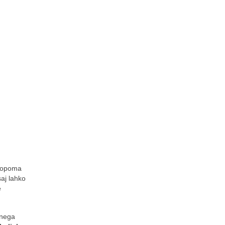
stopoma
saj lahko
e
enega