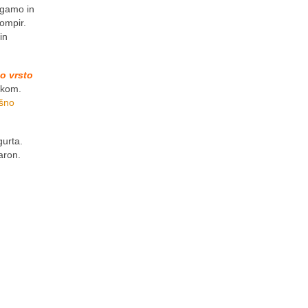
rgamo in
ompir.
in
o vrsto
ikom.
ušno
gurta.
aron.