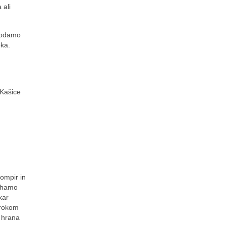
 ali
 dodamo
oka.
Kašice
ompir in
uhamo
kar
trokom
 hrana