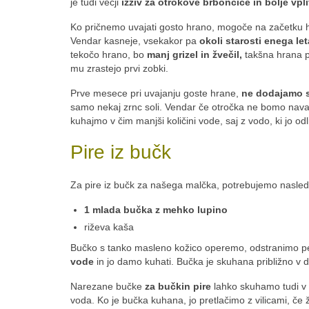
je tudi večji
izziv za otrokove brbončice in bolje vpl
Ko pričnemo uvajati gosto hrano, mogoče na začetku hr
Vendar kasneje, vsekakor pa
okoli starosti enega let
tekočo hrano, bo
manj grizel in žvečil,
takšna hrana pa
mu zrastejo prvi zobki.
Prve mesece pri uvajanju goste hrane,
ne dodajamo sl
samo nekaj zrnc soli. Vendar če otročka ne bomo navadil
kuhajmo v čim manjši količini vode, saj z vodo, ki jo 
Pire iz bučk
Za pire iz bučk za našega malčka, potrebujemo nasled
1 mlada bučka z mehko lupino
riževa kaša
Bučko s tanko masleno kožico operemo, odstranimo p
vode
in jo damo kuhati. Bučka je skuhana približno v 
Narezane bučke
za bučkin pire
lahko skuhamo tudi v 
voda. Ko je bučka kuhana, jo pretlačimo z vilicami, če ž