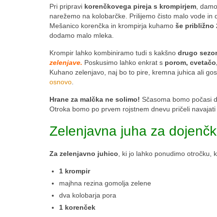
Pri pripravi
korenčkovega pireja s krompirjem
, damo
narežemo na kolobarčke. Prilijemo čisto malo vode i
Mešanico korenčka in krompirja kuhamo
še približno
dodamo malo mleka.
Krompir lahko kombiniramo tudi s kakšno
drugo sezon
zelenjave.
Poskusimo lahko enkrat s
porom, cvetačo
Kuhano zelenjavo, naj bo to pire, kremna juhica ali go
osnovo
.
Hrane za malčka ne solimo!
Sčasoma bomo počasi doda
Otroka bomo po prvem rojstnem dnevu pričeli navajati
Zelenjavna juha za dojenč
Za zelenjavno juhico
, ki jo lahko ponudimo otročku, k
1 krompir
majhna rezina gomolja zelene
dva kolobarja pora
1 korenček