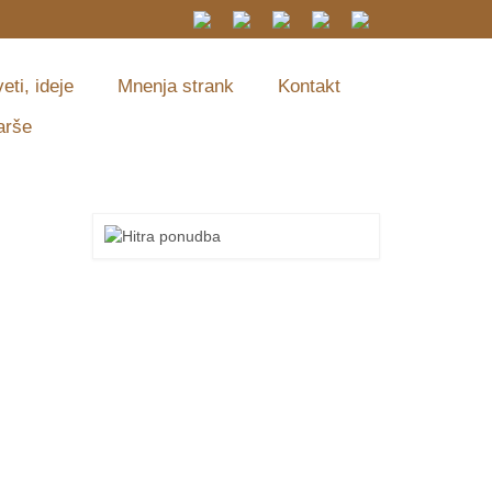
eti, ideje
Mnenja strank
Kontakt
arše