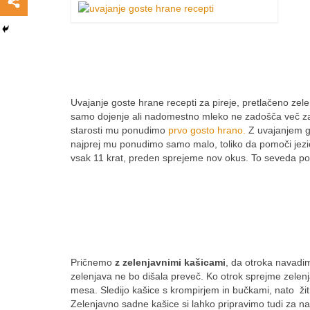
Uvajanje goste hrane recepti za pireje, pretlačeno ze
samo dojenje ali nadomestno mleko ne zadošča več za p
starosti mu ponudimo
prvo gosto hrano.
Z uvajanjem g
najprej mu ponudimo samo malo, toliko da pomoči jezič
vsak 11 krat, preden sprejeme nov okus. To seveda po
Pričnemo
z zelenjavnimi kašicami
, da otroka navadim
zelenjava ne bo dišala preveč. Ko otrok sprejme zele
mesa. Sledijo kašice s krompirjem in bučkami, nato žit
Zelenjavno sadne kašice si lahko pripravimo tudi za n