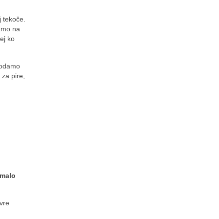
j tekoče.
amo na
ej ko
dodamo
 za pire,
 malo
vre