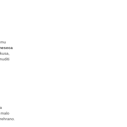
, mu
 meseca
okusa,
nuditi
na
 malo
prehrano.