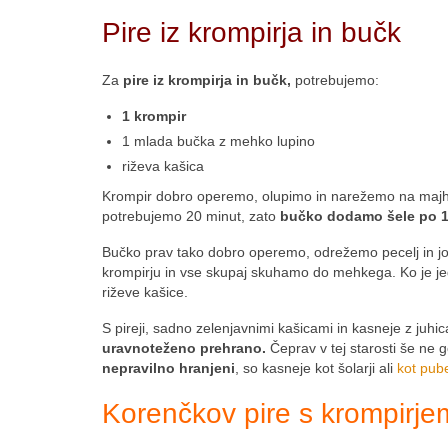
Pire iz krompirja in bučk
Za
pire iz krompirja in bučk,
potrebujemo:
1 krompir
1 mlada bučka z mehko lupino
riževa kašica
Krompir dobro operemo, olupimo in narežemo na majhn
potrebujemo 20 minut, zato
bučko dodamo šele po 1
Bučko prav tako dobro operemo, odrežemo pecelj in
krompirju in vse skupaj skuhamo do mehkega. Ko je j
riževe kašice.
S pireji, sadno zelenjavnimi kašicami in kasneje z juh
uravnoteženo prehrano.
Čeprav v tej starosti še ne
nepravilno hranjeni
, so kasneje kot šolarji ali
kot pube
Korenčkov pire s krompirje