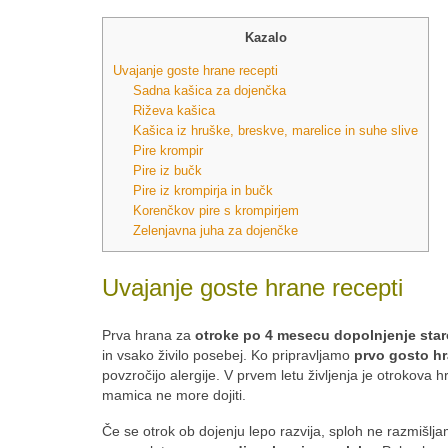
Kazalo
Uvajanje goste hrane recepti
Sadna kašica za dojenčka
Riževa kašica
Kašica iz hruške, breskve, marelice in suhe slive
Pire krompir
Pire iz bučk
Pire iz krompirja in bučk
Korenčkov pire s krompirjem
Zelenjavna juha za dojenčke
Uvajanje goste hrane recepti
Prva hrana za
otroke po 4 mesecu dopolnjenje star
in vsako živilo posebej. Ko pripravljamo
prvo gosto h
povzročijo alergije. V prvem letu življenja je otrokova 
mamica ne more dojiti.
Če se otrok ob dojenju lepo razvija, sploh ne razmiš