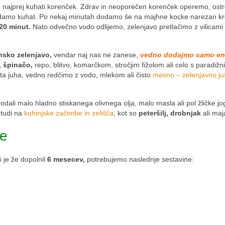
 najprej kuhati korenček. Zdrav in neoporečen korenček operemo, ost
n damo kuhat. Po nekaj minutah dodamo še na majhne kocke narezan kr
 20 minut.
Nato odvečno vodo odlijemo, zelenjavo pretlačimo z vilicami 
sko zelenjavo,
vendar naj nas ne zanese,
vedno dodajmo samo en
, špinačo,
repo, blitvo, komarčkom, stročjim fižolom ali celo s paradižn
sta juha, vedno redčimo z vodo, mlekom ali čisto
mesno – zelenjavno j
li malo hladno stiskanega olivnega olja, malo masla ali pol žličke jo
 tudi na
kuhinjske začimbe in zelišča
, kot so
peteršilj, drobnjak
ali maj
ke
i je že dopolnil
6 mesecev,
potrebujemo naslednje sestavine: