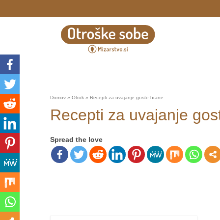
Domov
»
Otrok
»
Recepti za uvajanje goste hrane
Recepti za uvajanje gos
Spread the love