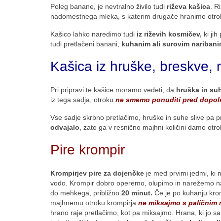
Poleg banane, je nevtralno živilo tudi
riževa kašica
. R
nadomestnega mleka, s katerim drugače hranimo otro
Kašico lahko naredimo tudi
iz riževih kosmičev,
ki ji
tudi pretlačeni banani,
kuhanim ali surovim nariban
Kašica iz hruške, breskve, 
Pri pripravi te kašice moramo vedeti, da
hruška in suh
iz tega sadja, otroku
ne smemo ponuditi pred dopol
Vse sadje skrbno pretlačimo, hruške in suhe slive pa 
odvajalo
, zato ga v resnično majhni količini damo otr
Pire krompir
Krompirjev pire za dojenčke
je med prvimi jedmi, ki 
vodo. Krompir dobro operemo, olupimo in narežemo n
do mehkega, približno
20 minut.
Če je po kuhanju krom
majhnemu otroku krompirja
ne miksajmo s paličnim
hrano raje pretlačimo, kot pa miksajmo. Hrana, ki jo s