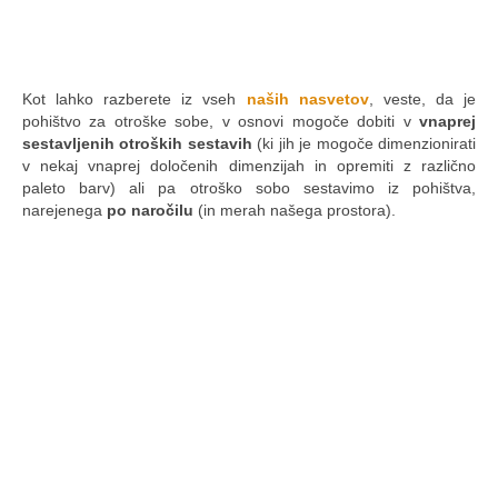
Kot lahko razberete iz vseh
naših nasvetov
, veste, da je
pohištvo za otroške sobe, v osnovi mogoče dobiti v
vnaprej
sestavljenih otroških sestavih
(ki jih je mogoče dimenzionirati
v nekaj vnaprej določenih dimenzijah in opremiti z različno
paleto barv) ali pa otroško sobo sestavimo iz pohištva,
narejenega
po naročilu
(in merah našega prostora).