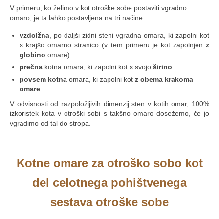
V primeru, ko želimo v kot otroške sobe postaviti vgradno
omaro, je ta lahko postavljena na tri načine:
vzdolžna
, po daljši zidni steni vgradna omara, ki zapolni kot
s krajšo omarno stranico (v tem primeru je kot zapolnjen
z
globino
omare)
prečna
kotna omara, ki zapolni kot s svojo
širino
povsem kotna
omara, ki zapolni kot
z obema krakoma
omare
V odvisnosti od razpoložljivih dimenzij sten v kotih omar, 100%
izkoristek kota v otroški sobi s takšno omaro dosežemo, če jo
vgradimo od tal do stropa.
.
Kotne omare za otroško sobo kot
del celotnega pohištvenega
sestava otroške sobe