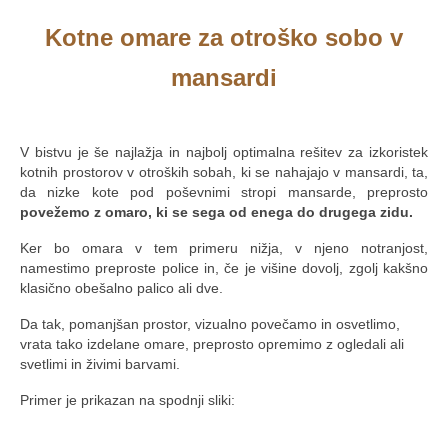
Kotne omare za otroško sobo v
mansardi
.
V bistvu je še najlažja in najbolj optimalna rešitev za izkoristek
kotnih prostorov v otroških sobah, ki se nahajajo v mansardi, ta,
da nizke kote pod poševnimi stropi mansarde, preprosto
povežemo z omaro, ki se sega od enega do drugega zidu.
Ker bo omara v tem primeru nižja, v njeno notranjost,
namestimo preproste police in, če je višine dovolj, zgolj kakšno
klasično obešalno palico ali dve.
Da tak, pomanjšan prostor, vizualno povečamo in osvetlimo,
vrata tako izdelane omare, preprosto opremimo z ogledali ali
svetlimi in živimi barvami.
Primer je prikazan na spodnji sliki:
.