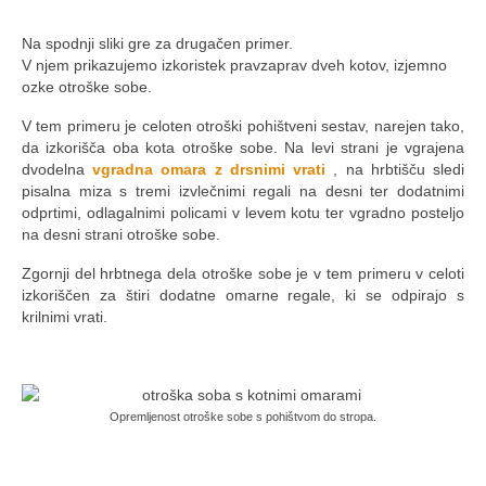
.
Na spodnji sliki gre za drugačen primer.
V njem prikazujemo izkoristek pravzaprav dveh kotov, izjemno
ozke otroške sobe.
V tem primeru je celoten otroški pohištveni sestav, narejen tako,
da izkorišča oba kota otroške sobe. Na levi strani je vgrajena
dvodelna
vgradna omara z drsnimi vrati
, na hrbtišču sledi
pisalna miza s tremi izvlečnimi regali na desni ter dodatnimi
odprtimi, odlagalnimi policami v levem kotu ter vgradno posteljo
na desni strani otroške sobe.
Zgornji del hrbtnega dela otroške sobe je v tem primeru v celoti
izkoriščen za štiri dodatne omarne regale, ki se odpirajo s
krilnimi vrati.
.
Opremljenost otroške sobe s pohištvom do stropa.
.