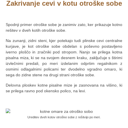
Zakrivanje cevi v kotu otroške sobe
.
Spodnji primer otroške sobe je zanimiv zato, ker prikazuje kotno
rešitev v dveh kotih otroške sobe.
Na zunanji, zidni steni, kjer potekajo tudi plinske cevi centralne
kurjave, je kot otroške sobe obdelan s poševno postavljeno
iverno ploščo in zračniki pod stropom. Nanjo se prilega kotna
pisalna miza, ki se na svojem desnem kraku, zaključuje s štirimi
izvlečnimi predali, po meri izdelanim odprtim regalnikom z
osmimi odlagalnimi policami ter dvodelno vgradno omaro, ki
sega do zidne stene na drugi strani otroške sobe.
Delovna ploskev kotne pisalne mize je zasnovana na višino, ki
se prilega ravno pod okensko polico, na levi.
.
Ureditev dveh kotov otroške sobe z rešitvijo po meri.
.