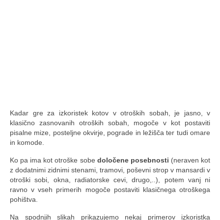
Kadar gre za izkoristek kotov v otroških sobah, je jasno, v
klasično zasnovanih otroških sobah, mogoče v kot postaviti
pisalne mize, posteljne okvirje, pograde in ležišča ter tudi omare
in komode.
Ko pa ima kot otroške sobe
določene posebnosti
(neraven kot
z dodatnimi zidnimi stenami, tramovi, poševni strop v mansardi v
otroški sobi, okna, radiatorske cevi, drugo,..), potem vanj ni
ravno v vseh primerih mogoče postaviti klasičnega otroškega
pohištva.
Na spodnjih slikah prikazujemo nekaj primerov izkoristka